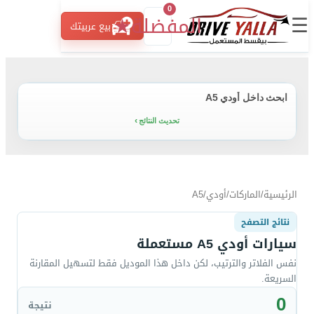
0
☰
المفضلة
★
بيع عربيتك
ابحث داخل أودي A5
تحديث النتائج
الرئيسية
/
الماركات
/
أودي
/
A5
نتائج التصفح
سيارات أودي A5 مستعملة
نفس الفلاتر والترتيب، لكن داخل هذا الموديل فقط لتسهيل المقارنة
السريعة.
0
نتيجة