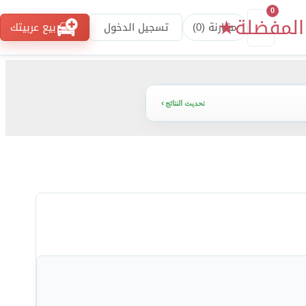
0
المفضلة
★
مقارنة (
0
)
تسجيل الدخول
بيع عربيتك
تحديث النتائج