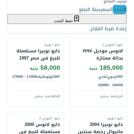
ترتيب النتائج
الأحدث
السعر
سنة الصنع
حفظ البحث
إعادة ضبط الفلاتر
قارن
قارن
دايو / لانوس 1
دايو / نوبيرا
لانوس موديل ١٩٩٧
دايو نوبيرا مستعملة
بحالة ممتازة
للبيع فى مصر 1997
58,000
185,000
جنيه
جنيه
1997
يدوي/عادي
1997
اوتوماتيك
170000 - 179999
100000 - 109999
الجيزة
منذ سنتين
القاهرة
منذ سنتين
قارن
قارن
دايو / نوبيرا
دايو / لانوس 2
دايو نوبيرا 2004
دايو لانوس 2000
مانيوال رخصة سنتين
مستعملة للبيع فى