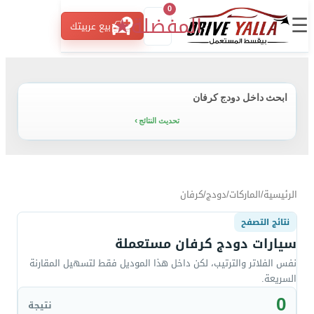
0
☰
المفضلة
★
بيع عربيتك
ابحث داخل دودج كرفان
تحديث النتائج
الرئيسية
/
الماركات
/
دودج
/
كرفان
نتائج التصفح
سيارات دودج كرفان مستعملة
نفس الفلاتر والترتيب، لكن داخل هذا الموديل فقط لتسهيل المقارنة
السريعة.
0
نتيجة