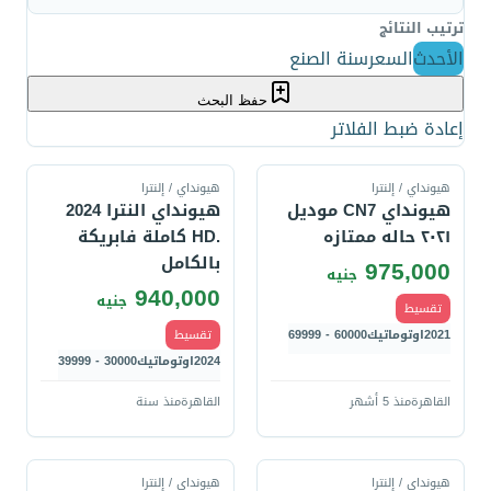
ترتيب النتائج
الأحدث
السعر
سنة الصنع
حفظ البحث
إعادة ضبط الفلاتر
قارن
قارن
هيونداي / إلنترا
هيونداي / إلنترا
هيونداي CN7 موديل
هيونداي النترا 2024
٢٠٢١ حاله ممتازه
.HD كاملة فابريكة
بالكامل
975,000
جنيه
940,000
جنيه
تقسيط
2021
اوتوماتيك
60000 - 69999
تقسيط
2024
اوتوماتيك
30000 - 39999
القاهرة
منذ 5 أشهر
القاهرة
منذ سنة
قارن
قارن
هيونداي / إلنترا
هيونداي / إلنترا