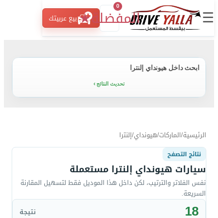
0
☰
المفضلة
★
بيع عربيتك
ابحث داخل هيونداي إلنترا
تحديث النتائج
الرئيسية
/
الماركات
/
هيونداي
/
إلنترا
نتائج التصفح
سيارات هيونداي إلنترا مستعملة
نفس الفلاتر والترتيب، لكن داخل هذا الموديل فقط لتسهيل المقارنة
السريعة.
18
نتيجة