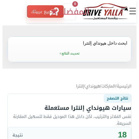
0
☰
المفضلة
★
بيع عربيتك
ابحث داخل هيونداي إلنترا
تحديث النتائج
الرئيسية
/
الماركات
/
هيونداي
/
إلنترا
نتائج التصفح
سيارات هيونداي إلنترا مستعملة
نفس الفلاتر والترتيب، لكن داخل هذا الموديل فقط لتسهيل المقارنة
السريعة.
18
نتيجة