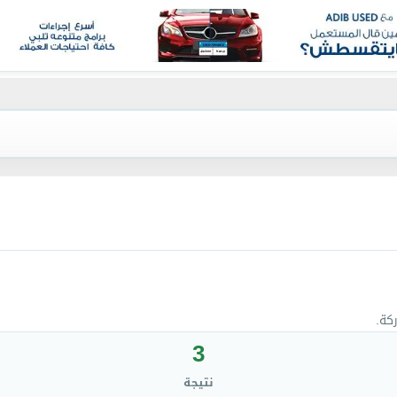
كة.
3
نتيجة