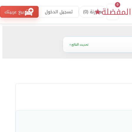
0
المفضلة
★
مقارنة (
0
)
تسجيل الدخول
بيع عربيتك
تحديث النتائج