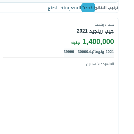
الأحدث
السعر
سنة الصنع
ترتيب النتائج
قارن
جيب / رينجيد
جيب رينجيد 2021
1,400,000
جنيه
2021
اوتوماتيك
30000 - 39999
القاهرة
منذ سنتين