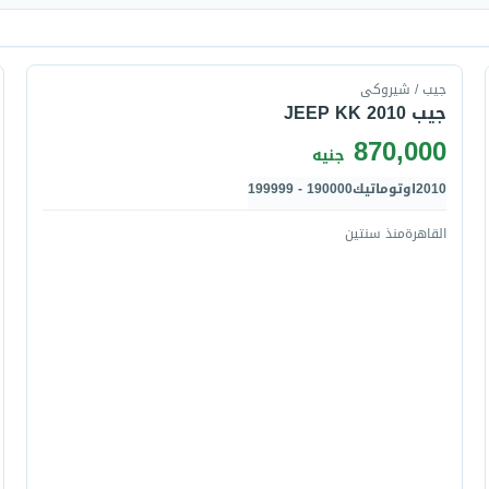
قارن
جيب / شيروكى
جيب JEEP KK 2010
870,000
جنيه
2010
اوتوماتيك
190000 - 199999
القاهرة
منذ سنتين