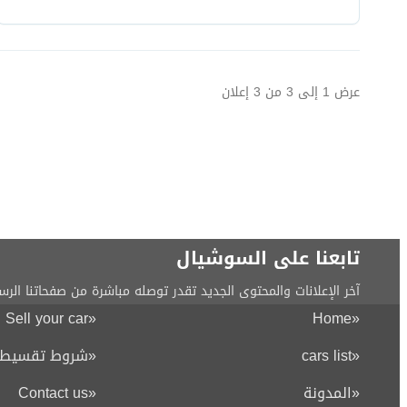
عرض
1
إلى
3
من
3
إعلان
تابعنا على السوشيال
آخر الإعلانات والمحتوى الجديد تقدر توصله مباشرة من صفحاتنا الرس
Sell your car
«
Home
«
«
cars list
«
شروط تقسيط ا
«
المدونة
«
Contact us