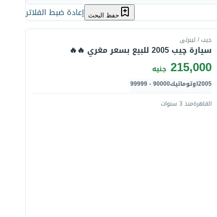
إعادة ضبط الفلاتر
قارن
حفظ البحث
جيب / ليبرتى
سيارة چيب 2005 للبيع بسعر مغري 🔥🔥
215,000
جنيه
2005
اوتوماتيك
90000 - 99999
القاهرة
منذ 3 سنوات