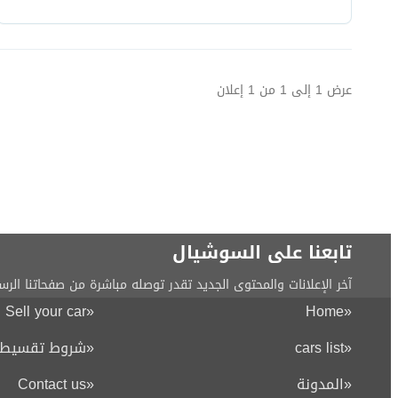
عرض
1
إلى
1
من
1
إعلان
تابعنا على السوشيال
آخر الإعلانات والمحتوى الجديد تقدر توصله مباشرة من صفحاتنا الرس
Sell your car
«
Home
«
«
cars list
«
شروط تقسيط ا
«
المدونة
«
Contact us