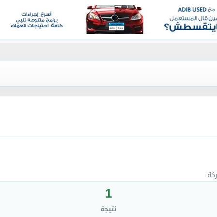
كة.
1
نتيجة