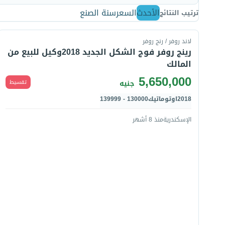
الأحدث
السعر
سنة الصنع
ترتيب النتائج
قارن
ﻻند روفر / رنج روفر
رينج روفر فوج الشكل الجديد 2018وكيل للبيع من
المالك
5,650,000
تقسيط
جنيه
2018
اوتوماتيك
130000 - 139999
الإسكندرية
منذ 8 أشهر