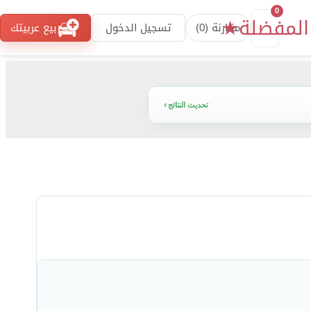
0
المفضلة
★
مقارنة (
0
)
تسجيل الدخول
بيع عربيتك
تحديث النتائج