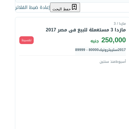
إعادة ضبط الفلاتر
قارن
حفظ البحث
مازدا / 3
مازدا 3 مستعملة للبيع فى مصر 2017
250,000
تقسيط
جنيه
2017
ستيبترونيك
80000 - 89999
أسيوط
منذ سنتين