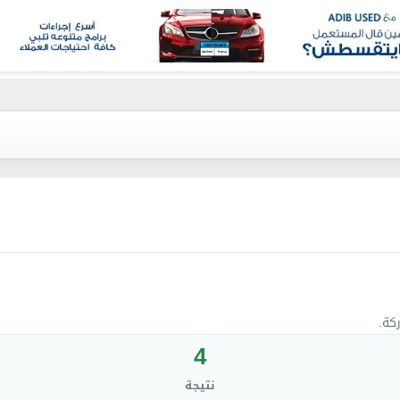
كة.
4
نتيجة