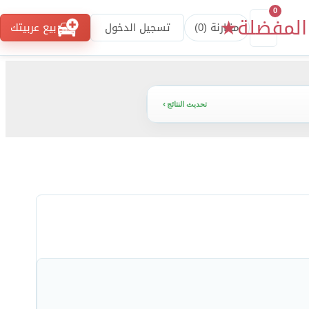
0
المفضلة
★
مقارنة (
0
)
تسجيل الدخول
بيع عربيتك
تحديث النتائج