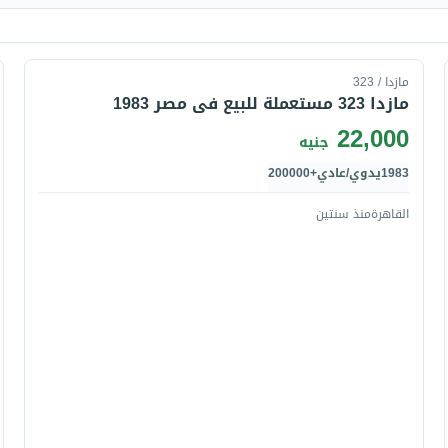
قارن
مازدا / 323
مازدا 323 مستعملة للبيع فى مصر 1983
22,000
جنيه
1983
يدوي/عادي
+200000
القاهرة
منذ سنتين