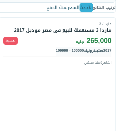
الأحدث
السعر
سنة الصنع
ترتيب النتائج
قارن
مازدا / 3
مازدا 3 مستعملة للبيع فى مصر موديل 2017
265,000
تقسيط
جنيه
2017
ستيبترونيك
100000 - 109999
القاهرة
منذ سنتين