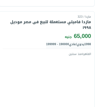
قارن
مازدا / 323
مازدا فاميلي مستعملة للبيع فى مصر موديل
١٩٩٨
65,000
جنيه
1998
يدوي/عادي
190000 - 199999
القاهرة
منذ سنتين