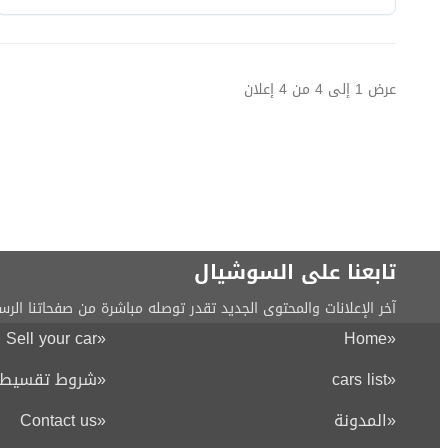
عرض
1
إلى
4
من
4
إعلان
تابعنا على السوشيال
آخر الإعلانات والمحتوى الجديد تقدر توصله مباشرة من صفحاتنا الرس
Sell your car
«
Home
«
«
cars list
«
شروط تقسيط ا
«
المدونة
«
Contact us