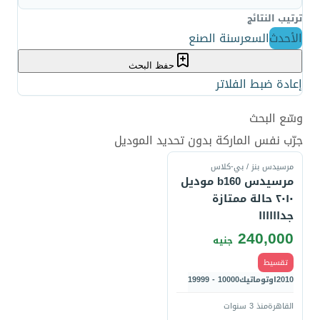
ترتيب النتائج
الأحدث
السعر
سنة الصنع
حفظ البحث
إعادة ضبط الفلاتر
وسّع البحث
قارن
جرّب نفس الماركة بدون تحديد الموديل
مرسيدس بنز / بي-كلاس
مرسيدس b160 موديل
٢٠١٠ حالة ممتازة
جداااااا
240,000
جنيه
تقسيط
2010
اوتوماتيك
10000 - 19999
القاهرة
منذ 3 سنوات