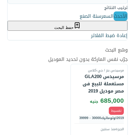
ترتيب النتائج
الأحدث
السعر
سنة الصنع
حفظ البحث
إعادة ضبط الفلاتر
وسّع البحث
قارن
جرّب نفس الماركة بدون تحديد الموديل
مرسيدس بنز / جي-كلاس
مرسيدس GLA200
مستعملة للبيع فى
مصر موديل 2019
685,000
جنيه
تقسيط
2019
اوتوماتيك
30000 - 39999
الجيزة
منذ سنتين