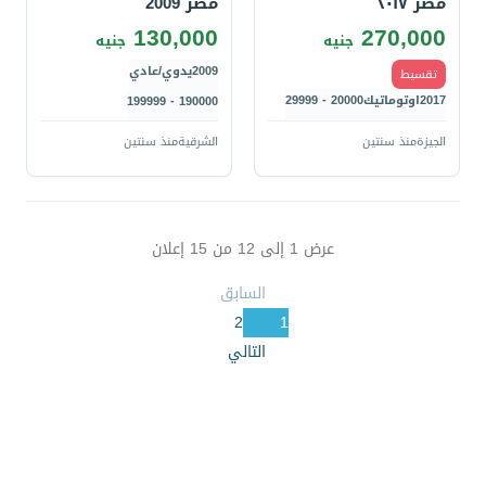
مصر ٢٠١٧
مصر 2009
130,000
270,000
جنيه
جنيه
2009
يدوي/عادي
تقسيط
2017
اوتوماتيك
20000 - 29999
190000 - 199999
الجيزة
منذ سنتين
الشرقية
منذ سنتين
عرض
1
إلى
12
من
15
إعلان
السابق
2
1
التالي