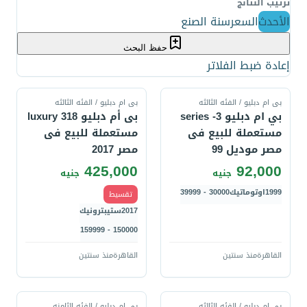
ترتيب النتائج
الأحدث
السعر
سنة الصنع
حفظ البحث
إعادة ضبط الفلاتر
قارن
قارن
بى ام دبليو / الفئه الثالثه
بى ام دبليو / الفئه الثالثه
بي ام دبليو 3- series
بى أم دبليو 318 luxury
مستعملة للبيع فى
مستعملة للبيع فى
مصر موديل 99
مصر 2017
425,000
92,000
جنيه
جنيه
1999
اوتوماتيك
30000 - 39999
تقسيط
2017
ستيبترونيك
150000 - 159999
القاهرة
منذ سنتين
القاهرة
منذ سنتين
قارن
قارن
بى ام دبليو / الفئه الثالثه
بى ام دبليو / الفئه الثامنه