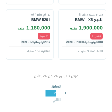
قارن
قارن
بى ام دبليو / اِكس5
بى ام دبليو / null
للبيع BMW - X5
BMW 520 I
1,180,000
1,900,000
جنيه
جنيه
تقسيط
تقسيط
2018
اوتوماتيك
70000 - 79999
2017
اوتوماتيك
0 - 9999
القاهرة
منذ 3 سنوات
القاهرة
منذ 8 سنوات
عرض
13
إلى
24
من
24
إعلان
السابق
2
1
التالي