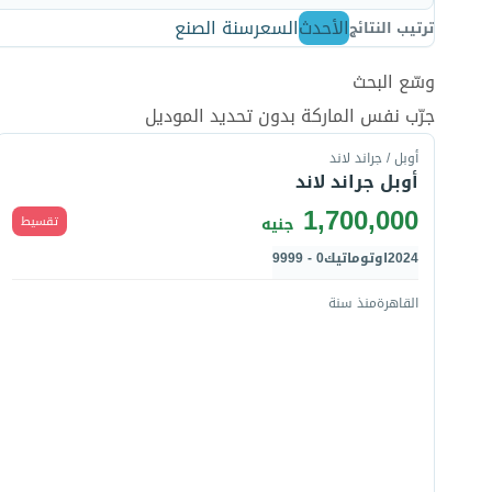
الأحدث
السعر
سنة الصنع
ترتيب النتائج
وسّع البحث
قارن
جرّب نفس الماركة بدون تحديد الموديل
أوبل / جراند لاند
أوبل جراند لاند
1,700,000
تقسيط
جنيه
2024
اوتوماتيك
0 - 9999
القاهرة
منذ سنة