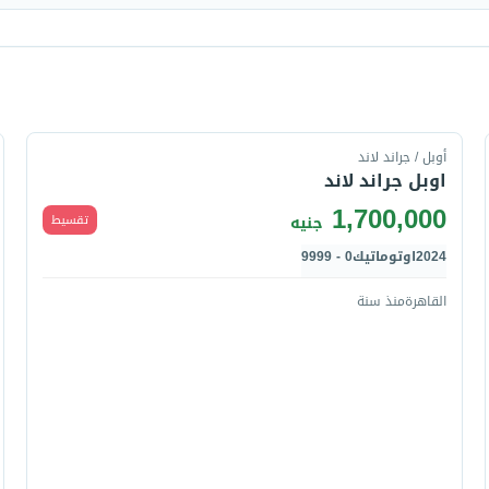
قارن
أوبل / جراند لاند
اوبل جراند لاند
1,700,000
تقسيط
جنيه
2024
اوتوماتيك
0 - 9999
القاهرة
منذ سنة