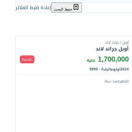
إعادة ضبط الفلاتر
حفظ البحث
قارن
أوبل / جراند لاند
أوبل جراند لاند
1,700,000
تقسيط
جنيه
2024
اوتوماتيك
0 - 9999
القاهرة
منذ سنة