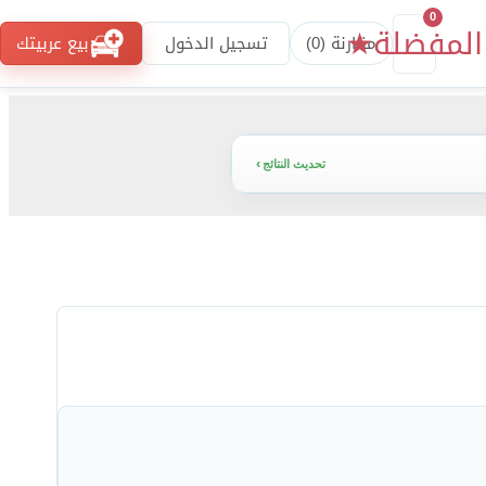
0
المفضلة
★
مقارنة (
0
)
تسجيل الدخول
بيع عربيتك
تحديث النتائج