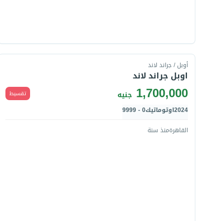
قارن
أوبل / جراند لاند
اوبل جراند لاند
1,700,000
تقسيط
جنيه
2024
اوتوماتيك
0 - 9999
القاهرة
منذ سنة