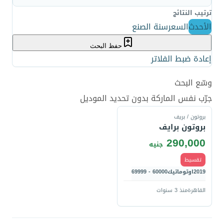
ترتيب النتائج
الأحدث
السعر
سنة الصنع
حفظ البحث
إعادة ضبط الفلاتر
وسّع البحث
قارن
جرّب نفس الماركة بدون تحديد الموديل
بروتون / بريف
بروتون برايف
290,000
جنيه
تقسيط
2019
اوتوماتيك
60000 - 69999
القاهرة
منذ 3 سنوات