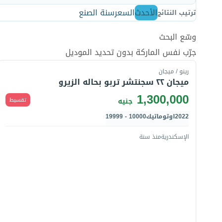
الأحدث
السعر
سنة الصنع
ترتيب النتائج
وسّع البحث
قارن
جرّب نفس الماركة بدون تحديد الموديل
رينو / ميجان
ميجان ٢٢ سجنتشر تربو بحاله الزيرو
1,300,000
تقسيط
جنيه
2022
اوتوماتيك
10000 - 19999
الإسكندرية
منذ سنة