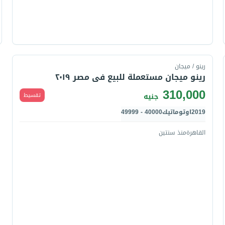
قارن
رينو / ميجان
رينو ميجان مستعملة للبيع فى مصر ٢٠١٩
310,000
تقسيط
جنيه
2019
اوتوماتيك
40000 - 49999
القاهرة
منذ سنتين