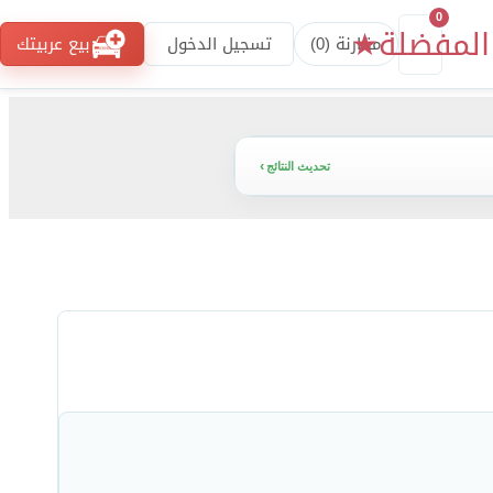
0
المفضلة
★
مقارنة (
0
)
تسجيل الدخول
بيع عربيتك
تحديث النتائج