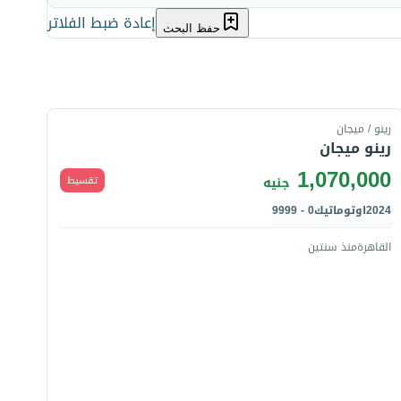
إعادة ضبط الفلاتر
حفظ البحث
قارن
رينو / ميجان
رينو ميجان
1,070,000
تقسيط
جنيه
2024
اوتوماتيك
0 - 9999
القاهرة
منذ سنتين