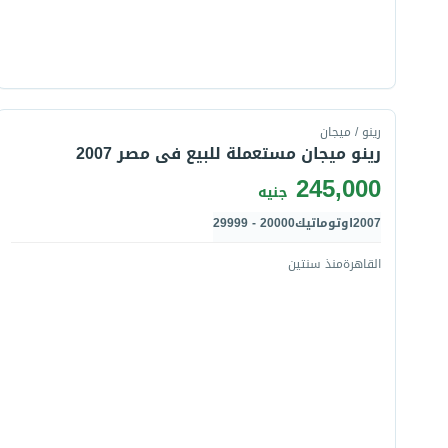
قارن
رينو / ميجان
رينو ميجان مستعملة للبيع فى مصر 2007
245,000
جنيه
2007
اوتوماتيك
20000 - 29999
القاهرة
منذ سنتين