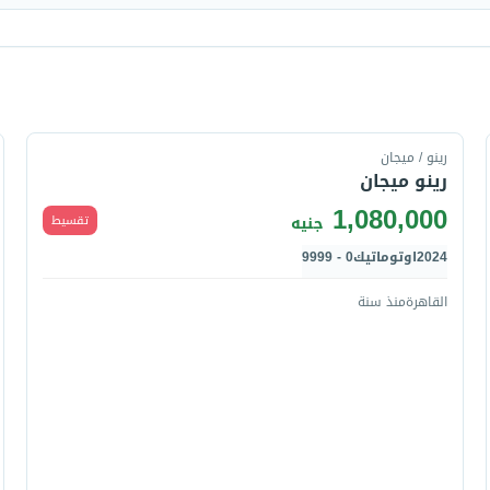
قارن
رينو / ميجان
رينو ميجان
1,080,000
تقسيط
جنيه
2024
اوتوماتيك
0 - 9999
القاهرة
منذ سنة