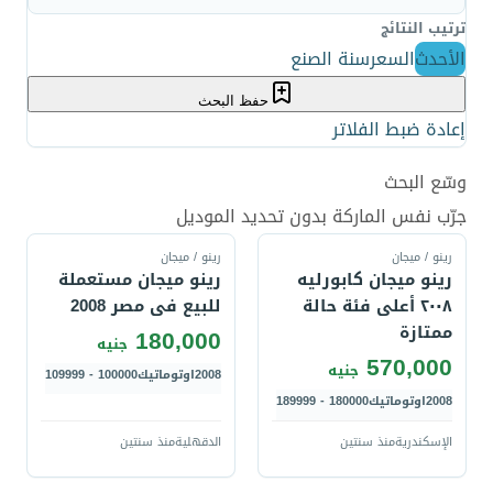
ترتيب النتائج
الأحدث
السعر
سنة الصنع
حفظ البحث
إعادة ضبط الفلاتر
وسّع البحث
قارن
قارن
جرّب نفس الماركة بدون تحديد الموديل
رينو / ميجان
رينو / ميجان
رينو ميجان كابورليه
رينو ميجان مستعملة
٢٠٠٨ أعلى فئة حالة
للبيع فى مصر 2008
ممتازة
180,000
جنيه
570,000
جنيه
2008
اوتوماتيك
100000 - 109999
2008
اوتوماتيك
180000 - 189999
الإسكندرية
منذ سنتين
الدقهلية
منذ سنتين