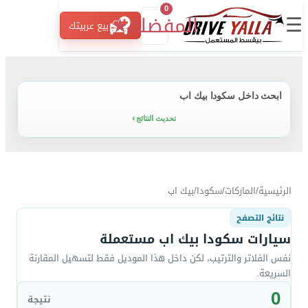
0
☰
المفضلة
★
بيع عربيتك
ابحث داخل سكودا بيك اب
تحديث النتائج
الرئيسية
/
الماركات
/
سكودا
/
بيك اب
نتائج التصفح
سيارات سكودا بيك اب مستعملة
نفس الفلاتر والترتيب، لكن داخل هذا الموديل فقط لتسهيل المقارنة
السريعة.
0
نتيجة