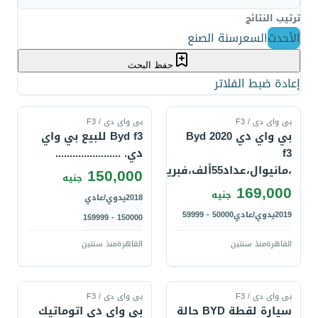
ترتيب النتائج
الأحدث
السعر
سنة الصنع
حفظ البحث
إعادة ضبط الفلاتر
قارن
قارن
بى واى دى / F3
بى واى دى / F3
بي واي دي 2020 Byd
Byd f3 للبيع بي واي
f3
دي. .......................
،مانيوال،عداد55ألف،فبريكا
150,000
جنيه
169,000
جنيه
2018
يدوي/عادي
2019
يدوي/عادي
50000 - 59999
150000 - 159999
القاهرة
منذ سنتين
القاهرة
منذ سنتين
قارن
قارن
بى واى دى / F3
بى واى دى / F3
سيارة لقطة BYD حالة
بي واي دي اتوماتيك