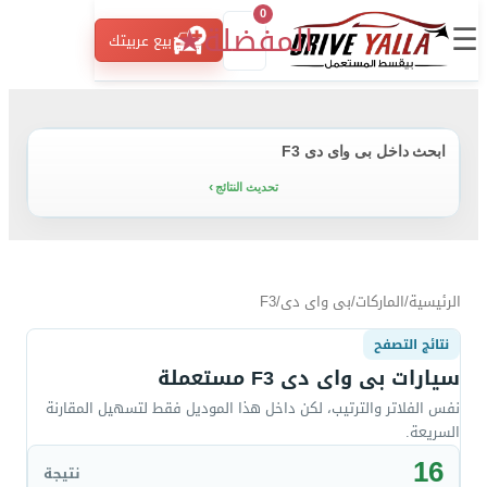
0
☰
المفضلة
★
بيع عربيتك
ابحث داخل بى واى دى F3
تحديث النتائج
الرئيسية
/
الماركات
/
بى واى دى
/
F3
نتائج التصفح
سيارات بى واى دى F3 مستعملة
نفس الفلاتر والترتيب، لكن داخل هذا الموديل فقط لتسهيل المقارنة
السريعة.
16
نتيجة