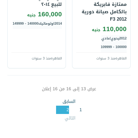
ممتازة فابريكة
للبيع ٢٠١٤
بالكامل صيانة دورية
160,000
جنيه
F3 2012
2014
اوتوماتيك
140000 - 149999
110,000
جنيه
2012
يدوي/عادي
100000 - 109999
القاهرة
منذ 3 سنوات
القاهرة
منذ 3 سنوات
عرض
13
إلى
16
من
16
إعلان
السابق
2
1
التالي