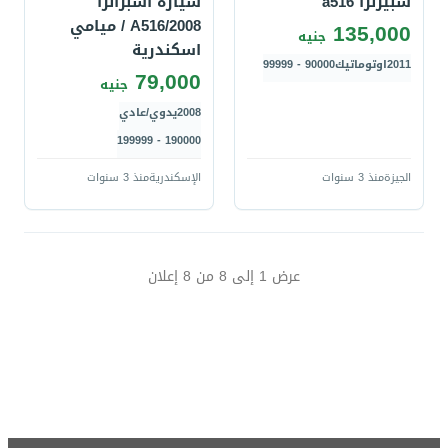
سبيرنزا a516
سيارة اسبرانزا
A516/2008 / ميامي
135,000
جنيه
اسكندرية
2011
اوتوماتيك
90000 - 99999
79,000
جنيه
2008
يدوي/عادي
190000 - 199999
الجيزة
منذ 3 سنوات
الإسكندرية
منذ 3 سنوات
عرض
1
إلى
8
من
8
إعلان