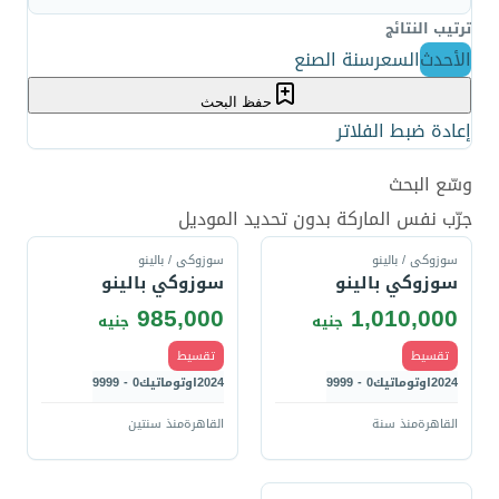
ترتيب النتائج
الأحدث
السعر
سنة الصنع
حفظ البحث
إعادة ضبط الفلاتر
وسّع البحث
قارن
قارن
جرّب نفس الماركة بدون تحديد الموديل
سوزوكى / بالينو
سوزوكى / بالينو
سوزوكي بالينو
سوزوكي بالينو
985,000
1,010,000
جنيه
جنيه
تقسيط
تقسيط
2024
اوتوماتيك
0 - 9999
2024
اوتوماتيك
0 - 9999
القاهرة
منذ سنة
القاهرة
منذ سنتين
قارن