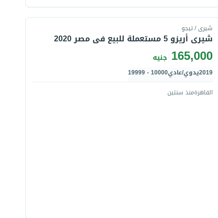
قارن
شيرى / تيجو
شيرى أريزو 5 مستعملة للبيع فى مصر 2020
165,000
جنيه
2019
يدوي/عادي
10000 - 19999
القاهرة
منذ سنتين