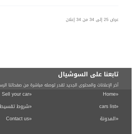
عرض
25
إلى
34
من
34
إعلان
تابعنا على السوشيال
آخر الإعلانات والمحتوى الجديد تقدر توصله مباشرة من صفحاتنا الرس
Sell your car
«
Home
«
«
cars list
«
شروط تقسيط ا
«
المدونة
«
Contact us