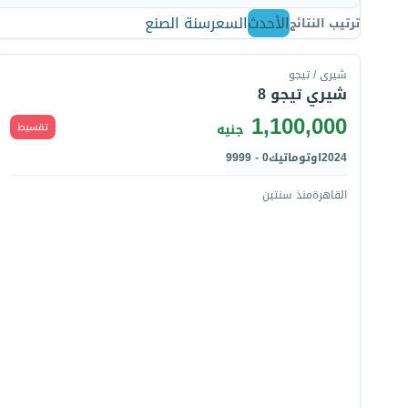
الأحدث
السعر
سنة الصنع
ترتيب النتائج
قارن
شيرى / تيجو
شيري تيجو 8
1,100,000
تقسيط
جنيه
2024
اوتوماتيك
0 - 9999
القاهرة
منذ سنتين