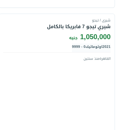
قارن
شيرى / تيجو
شيري تيجو 7 فابريكا بالكامل
1,050,000
جنيه
2021
اوتوماتيك
0 - 9999
القاهرة
منذ سنتين