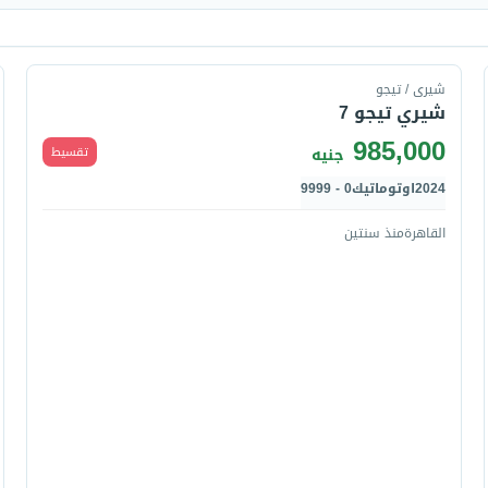
قارن
شيرى / تيجو
شيري تيجو 7
985,000
تقسيط
جنيه
2024
اوتوماتيك
0 - 9999
القاهرة
منذ سنتين