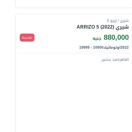
قارن
شيرى / اريزو 5
شيري ARRIZO 5 (2022)
880,000
تقسيط
جنيه
2022
اوتوماتيك
10000 - 19999
القاهرة
منذ سنتين