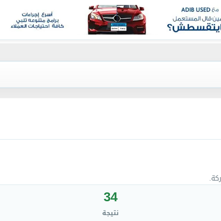
كة.
34
نتيجة