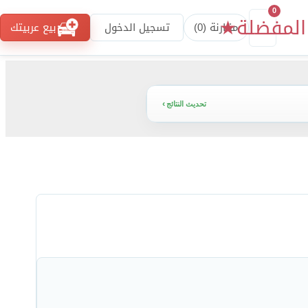
0
المفضلة
★
مقارنة (
0
)
تسجيل الدخول
بيع عربيتك
تحديث النتائج