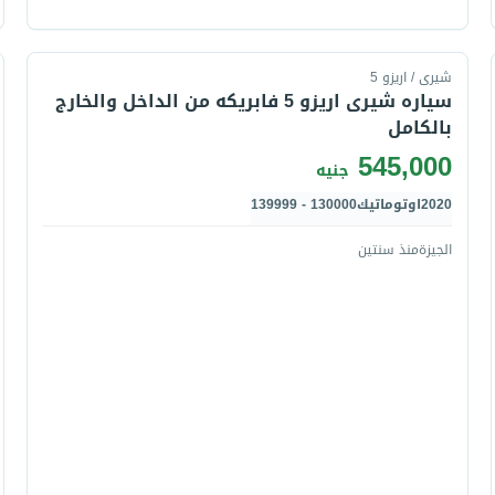
قارن
شيرى / اريزو 5
سياره شيرى اريزو 5 فابريكه من الداخل والخارج
بالكامل
545,000
جنيه
2020
اوتوماتيك
130000 - 139999
الجيزة
منذ سنتين