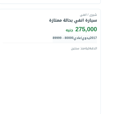
قارن
شيرى / انفى
سيارة انفي بحالة ممتازة
275,000
جنيه
2017
يدوي/عادي
80000 - 89999
الدقهلية
منذ سنتين
قارن