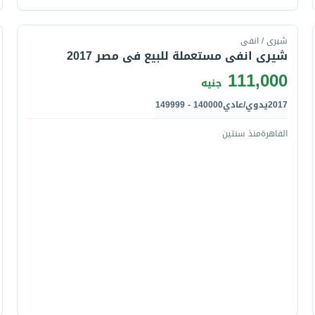
قارن
شيرى / انفى
شيرى انفى مستعملة للبيع فى مصر 2017
111,000
جنيه
2017
يدوي/عادي
140000 - 149999
القاهرة
منذ سنتين