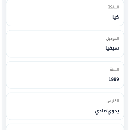
الماركة
كيا
الموديل
سيفيا
السنة
1999
الفتيس
يدوي/عادي