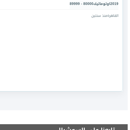
2019
اوتوماتيك
80000 - 89999
القاهرة
منذ سنتين