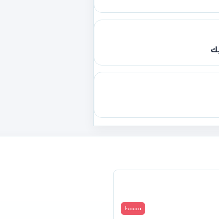
يك
قارن
تقسيط