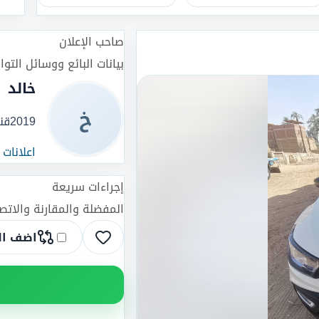
صاحب الإعلان
بيانات البائع ووسائل التو
خالد
خ
2019
قنا
اعلانات
إجراءات سريعة
المفضلة والمقارنة والات
اضف ال