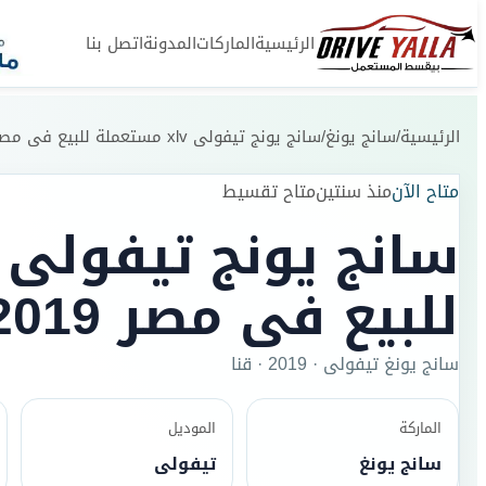
الرئيسية
الماركات
المدونة
اتصل بنا
الرئيسية
/
سانج يونغ
/
سانج يونج تيفولى xlv مستعملة للبيع فى مصر 2019
متاح الآن
منذ سنتين
متاح تقسيط
للبيع فى مصر 2019
سانج يونغ
تيفولى
·
2019
·
قنا
الماركة
الموديل
سانج يونغ
تيفولى