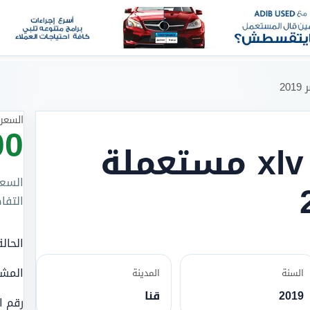
السعر 
00
سانج يونج تيفولى xlv مستعملة
السعر
التفا
الحالة
المش
السنة
المدينة
2019
قنا
رقم ا