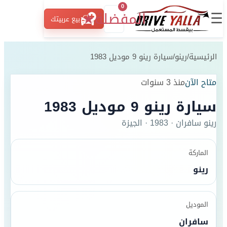
0
☰
المفضلة
★
بيع عربيتك
الرئيسية
/
رينو
/
سيارة رينو 9 موديل 1983
متاح الآن
منذ 3 سنوات
سيارة رينو 9 موديل 1983
رينو
سافران
·
1983
·
الجيزة
الماركة
رينو
الموديل
سافران