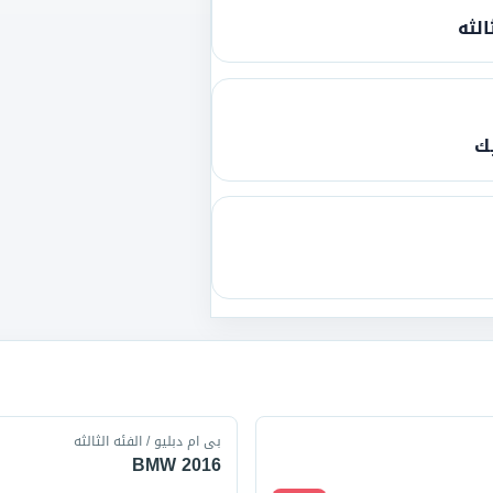
الثه
يك
قارن
بى ام دبليو / الفئه الثالثه
BMW 2016