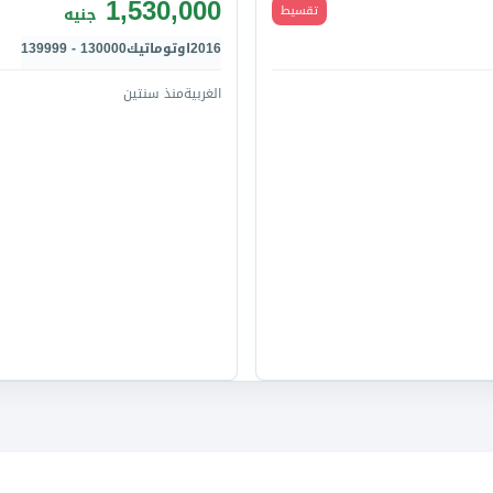
1,530,000
تقسيط
جنيه
2016
اوتوماتيك
130000 - 139999
الغربية
منذ سنتين