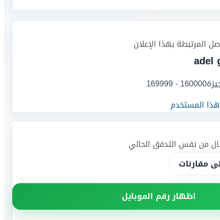
اصل المرتبطة بهذا الإعلان
adel 
يزة
160000 - 169999
 هذا المستخدم
صال من نفس التدفق الحالي
ى مقارنات
اظهار رقم الموبايل