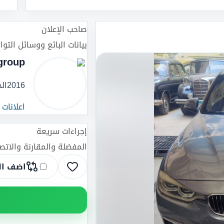
صاحب الإعلان
بيانات البائع ووسائل التو
group
2016
الج
اعلانات
إجراءات سريعة
المفضلة والمقارنة والات
اضف ال