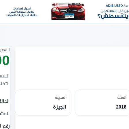
السعر 
00
السعر
التفا
السنة
المدينة
الحالة
2016
الجيزة
المش
رقم ا