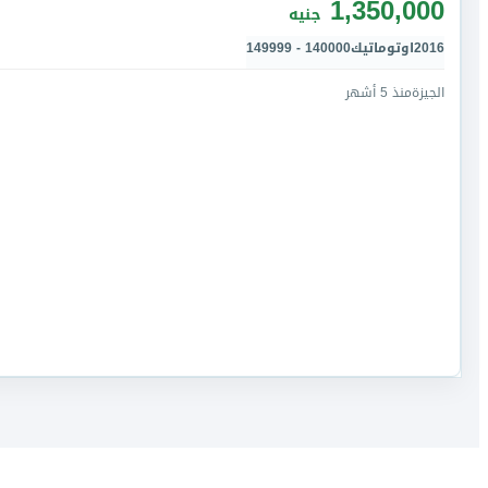
1,350,000
جنيه
2016
اوتوماتيك
140000 - 149999
الجيزة
منذ 5 أشهر