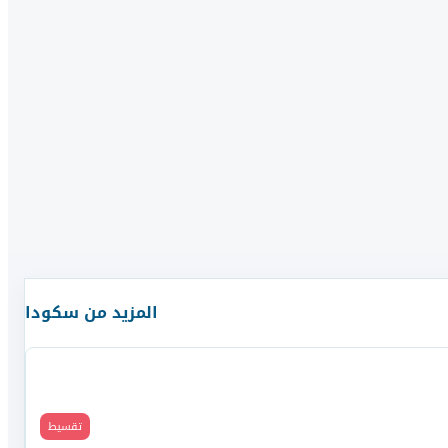
المزيد من
سكودا
قارن
تقسيط