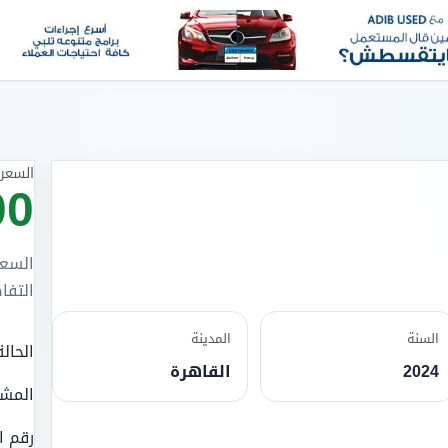
السعر 
00
السعر
التفا
السنة
المدينة
الحالة
2024
القاهرة
المش
رقم ا