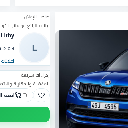
صاحب الإعلان
بيانات البائع ووسائل التو
Lithy
L
2024
ال
اعلانات
إجراءات سريعة
المفضلة والمقارنة والات
اضف ال