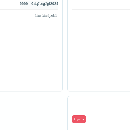
2024
اوتوماتيك
0 - 9999
القاهرة
منذ سنة
قارن
تقسيط