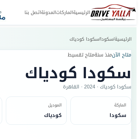
الرئيسية
الماركات
المدونة
اتصل بنا
الرئيسية
/
سكودا
/
سكودا كودياك
متاح الآن
منذ سنة
متاح تقسيط
سكودا كودياك
سكودا
كودياك
·
2024
·
القاهرة
الماركة
الموديل
سكودا
كودياك