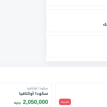
يك
قارن
سكودا / أوكتافيا
سكودا أوكتافيا
2,050,000
تقسيط
جنيه