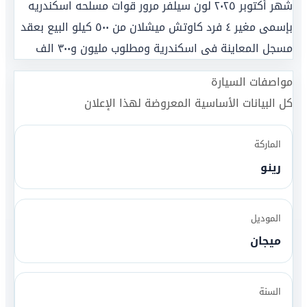
شهر أكتوبر ٢٠٢٥ لون سيلفر مرور قوات مسلحه اسكندريه
بإسمى مغير ٤ فرد كاوتش ميشلان من ٥٠٠ كيلو البيع بعقد
مسجل المعاينة فى اسكندرية ومطلوب مليون و٣٠٠ الف
مواصفات السيارة
كل البيانات الأساسية المعروضة لهذا الإعلان
الماركة
رينو
الموديل
ميجان
السنة