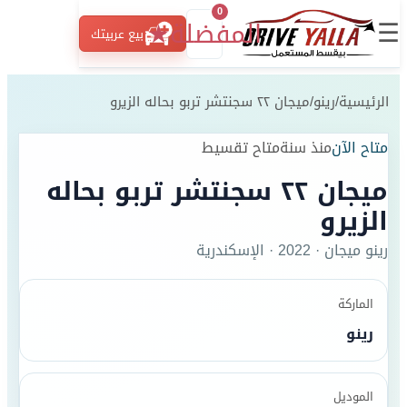
0
☰
المفضلة
★
بيع عربيتك
الرئيسية
/
رينو
/
ميجان ٢٢ سجنتشر تربو بحاله الزيرو
متاح الآن
منذ سنة
متاح تقسيط
ميجان ٢٢ سجنتشر تربو بحاله
الزيرو
رينو
ميجان
·
2022
·
الإسكندرية
الماركة
رينو
الموديل