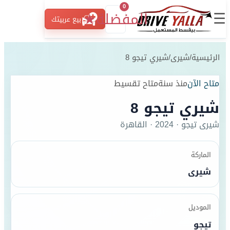
0
☰
المفضلة
★
بيع عربيتك
الرئيسية
/
شيرى
/
شيري تيجو 8
متاح الآن
منذ سنة
متاح تقسيط
شيري تيجو 8
شيرى
تيجو
·
2024
·
القاهرة
الماركة
شيرى
الموديل
تيجو