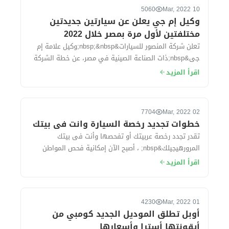
5060
10 Mar, 2022
وكيل إم جي يعلن عن سيارتين جديدتين
مختلفتين لأول مرة بمصر خلال 2022
تعلن شركة المنصور للسيارات&nbsp;&nbsp;وكيل علامة إم
جى&nbsp;ذات الصناعة الصينية في مصر، عن خطة الشركة
في 2022، والتي في تكون فى مقدمتها طرح...
اقرأ المزيد
7704
02 Mar, 2022
خطوات تجديد رخصة السيارة وانت فى بيتك
تقدر تجدد رخصة عربيتك أو تفحصها وأنت فى بيتك
المرورهيجيلك&nbsp; ، أصبح الآن إمكانية فحص المواطن
وعمل فحص فني شامل لسيارته و تجديد رخصته خ...
اقرأ المزيد
4230
01 Mar, 2022
أوبل تطلق الموديل الجديد كومبي من
أيقونتها أسترا وأسعارها