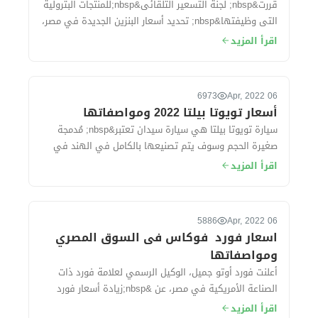
قررت&nbsp; لجنة التسعير التلقائى&nbsp;للمنتجات البترولية
التى وظيفتها&nbsp; تحديد أسعار البنزين الجديدة في مصر،
وقد تهدف لجنة التسعير إلى تح...
اقرأ المزيد
6973
06 Apr, 2022
أسعار تويوتا بيلتا 2022 ومواصفاتها
سيارة تويوتا بيلتا هي سيارة سيدان تعتبر&nbsp; مُدمجة
صغيرة الحجم وسوف يتم تصنيعها بالكامل في الهند في
مصانع شركة سوزوكى ، حيث&nbsp; تُقدم ال...
اقرأ المزيد
5886
06 Apr, 2022
اسعار فورد فوكاس فى السوق المصري
ومواصفاتها
أعلنت فورد أوتو جميل، الوكيل الرسمي لعلامة فورد ذات
الصناعة الأمريكية في مصر، عن &nbsp;زيادة أسعار فورد
فوكاس موديل 2022 بقيمة 50 ألف جنيه خ...
اقرأ المزيد