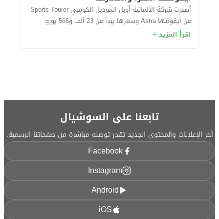
أصدرت شركة الألمانية أوبل الموديل الكومبي Sports Tourer
من أيقونتها Astra وسعرها يبدأ من 23 ألف و565 يورو
حوالي (415 ألف جنيه مصري) تقريبًا....
اقرأ المزيد
تابعنا على السوشيال
آخر الإعلانات والمحتوى الجديد تقدر توصله مباشرة من صفحاتنا الرسمية.
Facebook
Instagram
Android
iOS