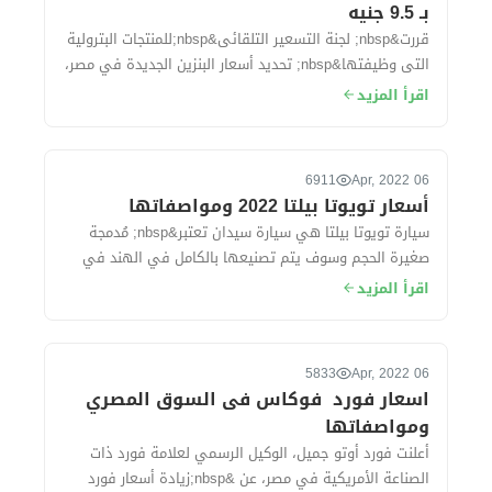
بـ 9.5 جنيه
قررت&nbsp; لجنة التسعير التلقائى&nbsp;للمنتجات البترولية
التى وظيفتها&nbsp; تحديد أسعار البنزين الجديدة في مصر،
وقد تهدف لجنة التسعير إلى تح...
اقرأ المزيد
6911
06 Apr, 2022
أسعار تويوتا بيلتا 2022 ومواصفاتها
سيارة تويوتا بيلتا هي سيارة سيدان تعتبر&nbsp; مُدمجة
صغيرة الحجم وسوف يتم تصنيعها بالكامل في الهند في
مصانع شركة سوزوكى ، حيث&nbsp; تُقدم ال...
اقرأ المزيد
5833
06 Apr, 2022
اسعار فورد فوكاس فى السوق المصري
ومواصفاتها
أعلنت فورد أوتو جميل، الوكيل الرسمي لعلامة فورد ذات
الصناعة الأمريكية في مصر، عن &nbsp;زيادة أسعار فورد