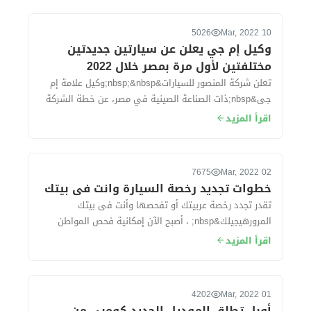
5026
10 Mar, 2022
وكيل إم جي يعلن عن سيارتين جديدتين
مختلفتين لأول مرة بمصر خلال 2022
تعلن شركة المنصور للسيارات&nbsp;&nbsp;وكيل علامة إم
جى&nbsp;ذات الصناعة الصينية في مصر، عن خطة الشركة
في 2022، والتي في تكون فى مقدمتها طرح...
اقرأ المزيد
7675
02 Mar, 2022
خطوات تجديد رخصة السيارة وانت فى بيتك
تقدر تجدد رخصة عربيتك أو تفحصها وأنت فى بيتك
المرورهيجيلك&nbsp; ، أصبح الآن إمكانية فحص المواطن
وعمل فحص فني شامل لسيارته و تجديد رخصته خ...
اقرأ المزيد
4202
01 Mar, 2022
أوبل تطلق الموديل الجديد كومبي من