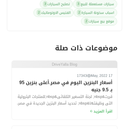
سيارات مستعملة للبيع
تصليح السيارات
3
3
اسباب سخونة السيارة
الفتيس الاوتوماتيك
2
2
موقع بيع سيارات
2
موضوعات ذات صلة
DriveYalla Blog
17343
17 May, 2022
أسعار البنزين اليوم في مصر.أعلى بنزين 95
بـ 9.5 جنيه
قررت&nbsp; لجنة التسعير التلقائى&nbsp;للمنتجات البترولية
التى وظيفتها&nbsp; تحديد أسعار البنزين الجديدة في مصر،
وقد تهدف لجنة التسعير إلى تح...
اقرأ المزيد