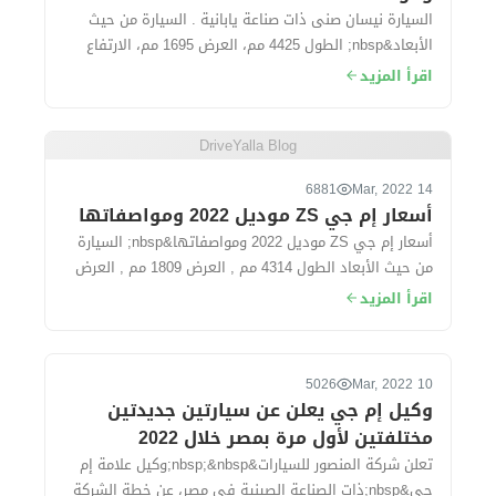
السيارة نيسان صنى ذات صناعة يابانية . السيارة من حيث
الأبعاد&nbsp; الطول 4425 مم، العرض 1695 مم، الارتفاع
1500 مم، قاعدة العجلات 260...
اقرأ المزيد
DriveYalla Blog
6881
14 Mar, 2022
أسعار إم جي ZS موديل 2022 ومواصفاتها
أسعار إم جي ZS موديل 2022 ومواصفاتها&nbsp; السيارة
من حيث الأبعاد الطول 4314 مم , العرض 1809 مم , العرض
1624 مم. سعة الشنطة...
اقرأ المزيد
5026
10 Mar, 2022
وكيل إم جي يعلن عن سيارتين جديدتين
مختلفتين لأول مرة بمصر خلال 2022
تعلن شركة المنصور للسيارات&nbsp;&nbsp;وكيل علامة إم
جى&nbsp;ذات الصناعة الصينية في مصر، عن خطة الشركة