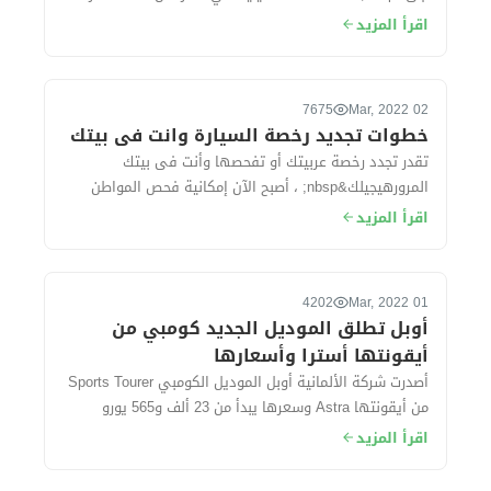
في 2022، والتي في تكون فى مقدمتها طرح...
اقرأ المزيد
7675
02 Mar, 2022
خطوات تجديد رخصة السيارة وانت فى بيتك
تقدر تجدد رخصة عربيتك أو تفحصها وأنت فى بيتك
المرورهيجيلك&nbsp; ، أصبح الآن إمكانية فحص المواطن
وعمل فحص فني شامل لسيارته و تجديد رخصته خ...
اقرأ المزيد
4202
01 Mar, 2022
أوبل تطلق الموديل الجديد كومبي من
أيقونتها أسترا وأسعارها
أصدرت شركة الألمانية أوبل الموديل الكومبي Sports Tourer
من أيقونتها Astra وسعرها يبدأ من 23 ألف و565 يورو
حوالي (415 ألف جنيه مصري) تقريبًا....
اقرأ المزيد