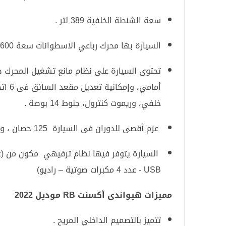
سعة الشنطة الخلفية 389 لتر .
السيارة بها محرك رباعي الاسطوانات سعة 1600 سي سي .
تحتوى السيارة على نظام مانع تشغيل المحرك ضد
أمامي
خلفي، وريموت كنترول، جنوط 14 بوصة .
عزم أقصى للدوران فى السيارة 125 حصان ، و عزم أقصى للدوران 156 نيوتن/ متر.
USB - عدد 4 مكبرات صوتية – راديو)
مميزات هيواندى أكسنت RB موديل 2022
تتميز بالتصميم الداخلي المريح .