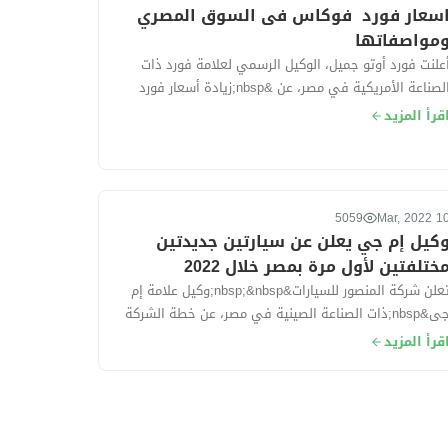
سعار فورد فوكاس فى السوق المصري
مواصفاتها
علنت فورد أوتو جميل، الوكيل الرسمي لعلامة فورد ذات
الصناعة الأمريكية في مصر، عن &nbsp;زيادة أسعار فورد
كاس موديل 2022 بقيمة 50 ألف جنيه خ...
قرأ المزيد
5059
10 Mar, 2
كيل إم جي يعلن عن سيارتين جديدتين
ختلفتين لأول مرة بمصر خلال 2022
تعلن شركة المنصور للسيارات&nbsp;&nbsp;وكيل علامة إم
جى&nbsp;ذات الصناعة الصينية في مصر، عن خطة الشركة
202، والتي في تكون فى مقدمتها طرح...
قرأ المزيد