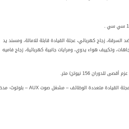
 السرقة، زجاج كهربائي، عجلة القيادة قابلة للامالة، ومسند يد
، وإمكانية تعديل مقعد السائق فى 6 اتجاهات، وتكييف هواء يدوي، ومرايات جانبية كهربائية، زجاج فاميه
السيارة يتوفر فيها نظام ترفيهي مكون من (عجلة القيادة متعددة الوظائف – مشغل صوت AUX –