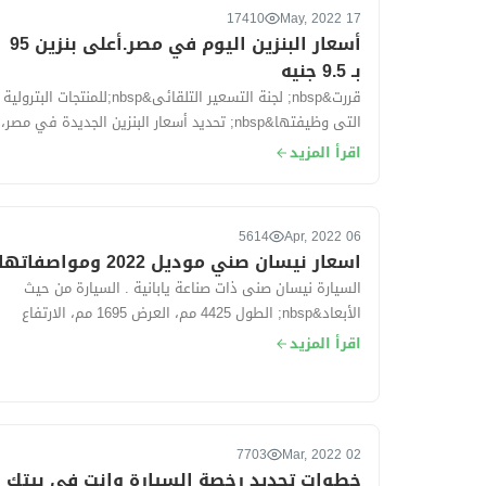
17410
17 May, 2022
أسعار البنزين اليوم في مصر.أعلى بنزين 95
بـ 9.5 جنيه
قررت&nbsp; لجنة التسعير التلقائى&nbsp;للمنتجات البترولية
التى وظيفتها&nbsp; تحديد أسعار البنزين الجديدة في مصر،
وقد تهدف لجنة التسعير إلى تح...
اقرأ المزيد
5614
06 Apr, 2022
اسعار نيسان صني موديل 2022 ومواصفاتها
السيارة نيسان صنى ذات صناعة يابانية . السيارة من حيث
الأبعاد&nbsp; الطول 4425 مم، العرض 1695 مم، الارتفاع
1500 مم، قاعدة العجلات 260...
اقرأ المزيد
7703
02 Mar, 2022
خطوات تجديد رخصة السيارة وانت فى بيتك