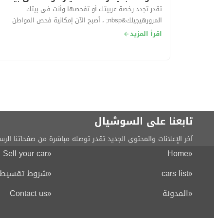
تقدر تجدد رخصة عربيتك أو تفحصها وأنت فى بيتك
المرورهيجيلك&nbsp; ، أصبح الآن إمكانية فحص المواطن
وعمل فحص فني شامل لسيارته و تجديد رخصته خ...
اقرأ المزيد
تابعنا على السوشيال
آخر الإعلانات والمحتوى الجديد تقدر توصله مباشرة من صفحاتنا الرس
Sell your car
«
Home
«
«
cars list
«
شروط تقسيط ا
«
المدونة
«
Contact us