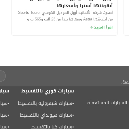
أيقونتها أسترا وأسعارها
أصدرت شركة الألمانية أوبل الموديل الكومبي Sports Tourer
من أيقونتها Astra وسعرها يبدأ من 23 ألف و565 يورو
حوالي (415 ألف جنيه مصري) تقريبًا....
اقرأ المزيد
مية.
سيارات كوري بالتقسيط
سيار
لسيارات المستعملة
•
سيارات شيفروليه بالتقسيط
•
سيار
•
سيارات هيونداي بالتقسيط
•
سيار
•
سيارات كيا بالتقسيط
•
سيار