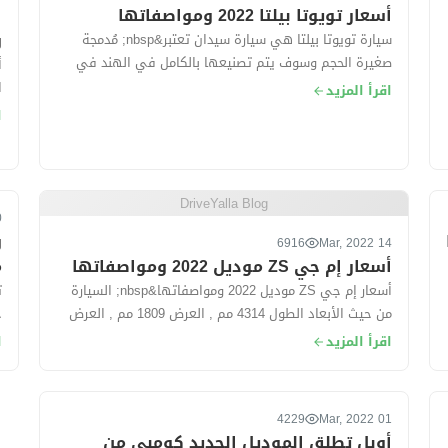
أسعار تويوتا بيلتا 2022 ومواصفاتها
ا
و
سيارة تويوتا بيلتا هي سيارة سيدان تعتبر&nbsp; مُدمجة
صغيرة الحجم وسوف يتم تصنيعها بالكامل في الهند في
أ
مصانع شركة سوزوكى ، حيث&nbsp; تُقدم ال...
اقرأ المزيد
فو
ا
DriveYalla Blog
022
و
6916
14 Mar, 2022
أسعار إم جي ZS موديل 2022 ومواصفاتها
م
أسعار إم جي ZS موديل 2022 ومواصفاتها&nbsp; السيارة
من حيث الأبعاد الطول 4314 مم , العرض 1809 مم , العرض
1624 مم. سعة الشنطة...
في 2
اقرأ المزيد
ا
4229
01 Mar, 2022
أوبل تطلق الموديل الجديد كومبي من