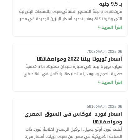
بـ 9.5 جنيه
قررت&nbsp; لجنة التسعير التلقائى&nbsp;للمنتجات البترولية
التى وظيفتها&nbsp; تحديد أسعار البنزين الجديدة في مصر،
وقد تهدف لجنة التسعير إلى تح...
اقرأ المزيد
7003
06 Apr, 2022
أسعار تويوتا بيلتا 2022 ومواصفاتها
سيارة تويوتا بيلتا هي سيارة سيدان تعتبر&nbsp; مُدمجة
صغيرة الحجم وسوف يتم تصنيعها بالكامل في الهند في
مصانع شركة سوزوكى ، حيث&nbsp; تُقدم ال...
اقرأ المزيد
5916
06 Apr, 2022
اسعار فورد فوكاس فى السوق المصري
ومواصفاتها
أعلنت فورد أوتو جميل، الوكيل الرسمي لعلامة فورد ذات
الصناعة الأمريكية في مصر، عن &nbsp;زيادة أسعار فورد