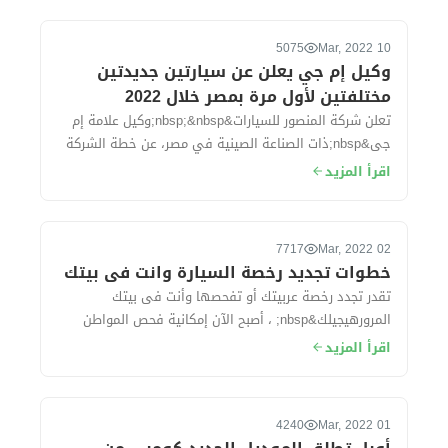
5075
10 Mar, 2022
وكيل إم جي يعلن عن سيارتين جديدتين
مختلفتين لأول مرة بمصر خلال 2022
تعلن شركة المنصور للسيارات&nbsp;&nbsp;وكيل علامة إم
جى&nbsp;ذات الصناعة الصينية في مصر، عن خطة الشركة
في 2022، والتي في تكون فى مقدمتها طرح...
اقرأ المزيد
7717
02 Mar, 2022
خطوات تجديد رخصة السيارة وانت فى بيتك
تقدر تجدد رخصة عربيتك أو تفحصها وأنت فى بيتك
المرورهيجيلك&nbsp; ، أصبح الآن إمكانية فحص المواطن
وعمل فحص فني شامل لسيارته و تجديد رخصته خ...
اقرأ المزيد
4240
01 Mar, 2022