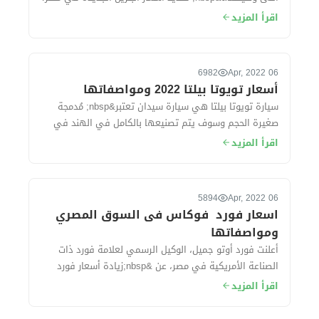
وقد تهدف لجنة التسعير إلى تح...
اقرأ المزيد
6982
06 Apr, 2022
أسعار تويوتا بيلتا 2022 ومواصفاتها
سيارة تويوتا بيلتا هي سيارة سيدان تعتبر&nbsp; مُدمجة
صغيرة الحجم وسوف يتم تصنيعها بالكامل في الهند في
مصانع شركة سوزوكى ، حيث&nbsp; تُقدم ال...
اقرأ المزيد
5894
06 Apr, 2022
اسعار فورد فوكاس فى السوق المصري
ومواصفاتها
أعلنت فورد أوتو جميل، الوكيل الرسمي لعلامة فورد ذات
الصناعة الأمريكية في مصر، عن &nbsp;زيادة أسعار فورد
فوكاس موديل 2022 بقيمة 50 ألف جنيه خ...
اقرأ المزيد