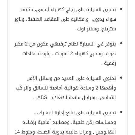
تحتوي السيارة على زجاج كهرباء أمامي، مكيف
هواء يدوى، وإمكانية طى المقاعد الخلفية، وباور
سترينج، وسنتر لوك .
يتوفر في السيارة نظام ترفيهي مكون من 2 مكبر
صوت، ومخرج كهرباء 12 فولت ، ولوحة عدادات
رقمية .
تحتوي السيارة على العديد من وسائل الأمن
وأهمها 2 وسادة هوائية أمامية للسائق والراكب
الأمامى، وفرامل مانعة للانغلاق ABS .
تحتوي السيارة على مانع إدارة المحرك، ،
وحساسات ركن خلفية، ومصابيح أمامية بإضاءة
الهالوجين , ومرايا جانبية يدوية الضبط، وجنوط 14