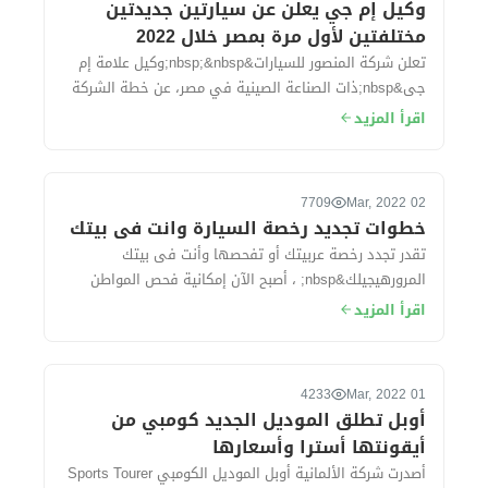
وكيل إم جي يعلن عن سيارتين جديدتين
مختلفتين لأول مرة بمصر خلال 2022
تعلن شركة المنصور للسيارات&nbsp;&nbsp;وكيل علامة إم
جى&nbsp;ذات الصناعة الصينية في مصر، عن خطة الشركة
في 2022، والتي في تكون فى مقدمتها طرح...
اقرأ المزيد
7709
02 Mar, 2022
خطوات تجديد رخصة السيارة وانت فى بيتك
تقدر تجدد رخصة عربيتك أو تفحصها وأنت فى بيتك
المرورهيجيلك&nbsp; ، أصبح الآن إمكانية فحص المواطن
وعمل فحص فني شامل لسيارته و تجديد رخصته خ...
اقرأ المزيد
4233
01 Mar, 2022
أوبل تطلق الموديل الجديد كومبي من
أيقونتها أسترا وأسعارها
أصدرت شركة الألمانية أوبل الموديل الكومبي Sports Tourer