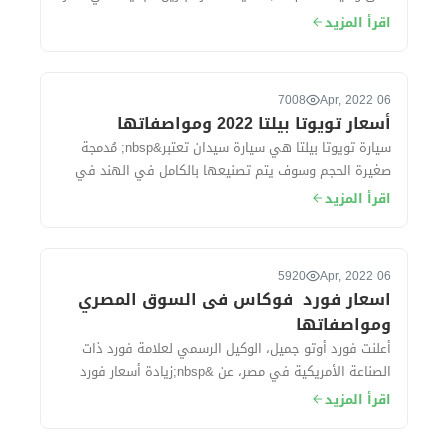
وقد تهدف لجنة التسعير إلى تح...
اقرأ المزيد
7008
06 Apr, 2022
أسعار تويوتا بيلتا 2022 ومواصفاتها
سيارة تويوتا بيلتا هي سيارة سيدان تعتبر&nbsp; مُدمجة
صغيرة الحجم وسوف يتم تصنيعها بالكامل في الهند في
مصانع شركة سوزوكى ، حيث&nbsp; تُقدم ال...
اقرأ المزيد
5920
06 Apr, 2022
اسعار فورد فوكاس فى السوق المصري
ومواصفاتها
أعلنت فورد أوتو جميل، الوكيل الرسمي لعلامة فورد ذات
الصناعة الأمريكية في مصر، عن &nbsp;زيادة أسعار فورد
فوكاس موديل 2022 بقيمة 50 ألف جنيه خ...
اقرأ المزيد