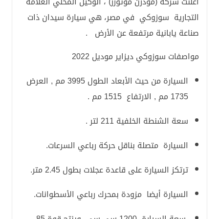
أعلنت شركة (مودرن موتورز) ، الوكيل المحلي العلامة
التجارية سوزوكي في مصر، هي سيارة سيدان ذات
صناعة يابانية مرتفعة عن الأرض .
مواصفات سوزوكي ديزاير موديل 2022
السيارة من حيث الأبعاد الطول 3995 مم , العرض
1735 مم , الارتفاع 1515 مم .
سعة الشنطة الخلفية 211 لتر .
السيارة متصلة بناقل حركة رباعي السرعات.
ترتكز السيارة على قاعدة عجلات بطول 2.45 متر.
السيارة أيضا مزودة بمحرك رباعي الأسطوانات.
سعة السيارة 1200 سي سي، وينتج قوة 85