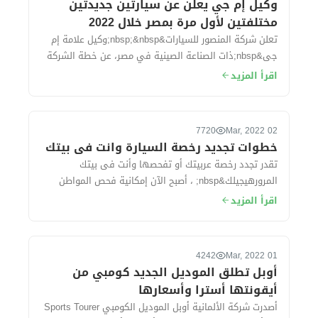
وكيل إم جي يعلن عن سيارتين جديدتين
مختلفتين لأول مرة بمصر خلال 2022
تعلن شركة المنصور للسيارات&nbsp;&nbsp;وكيل علامة إم
جى&nbsp;ذات الصناعة الصينية في مصر، عن خطة الشركة
في 2022، والتي في تكون فى مقدمتها طرح...
اقرأ المزيد
7720
02 Mar, 2022
خطوات تجديد رخصة السيارة وانت فى بيتك
تقدر تجدد رخصة عربيتك أو تفحصها وأنت فى بيتك
المرورهيجيلك&nbsp; ، أصبح الآن إمكانية فحص المواطن
وعمل فحص فني شامل لسيارته و تجديد رخصته خ...
اقرأ المزيد
4242
01 Mar, 2022
أوبل تطلق الموديل الجديد كومبي من
أيقونتها أسترا وأسعارها
أصدرت شركة الألمانية أوبل الموديل الكومبي Sports Tourer