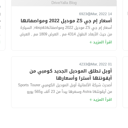
DriveYalla Blog
022
و
6923
14 Mar, 2022
أسعار إم جي ZS موديل 2022 ومواصفاتها
م
أسعار إم جي ZS موديل 2022 ومواصفاتها&nbsp; السيارة
من حيث الأبعاد الطول 4314 مم , العرض 1809 مم , العرض
1624 مم. سعة الشنطة...
في 2
اقرأ المزيد
ا
4233
01 Mar, 2022
أوبل تطلق الموديل الجديد كومبي من
أيقونتها أسترا وأسعارها
أصدرت شركة الألمانية أوبل الموديل الكومبي Sports Tourer
من أيقونتها Astra وسعرها يبدأ من 23 ألف و565 يورو
حوالي (415 ألف جنيه مصري) تقريبًا....
اقرأ المزيد