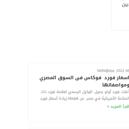
يين
5895
06 Apr, 2
سعار فورد فوكاس فى السوق المصري
مواصفاتها
علنت فورد أوتو جميل، الوكيل الرسمي لعلامة فورد ذات
الصناعة الأمريكية في مصر، عن &nbsp;زيادة أسعار فورد
كاس موديل 2022 بقيمة 50 ألف جنيه خ...
قرأ المزيد