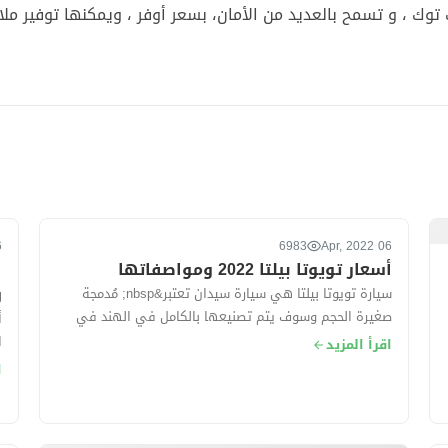
وك ، و تسمح بالعديد من الأمان، بسعر أوفر ، ويمكنها توفير ملا
022
6983
06 Apr, 2022
أسعار تويوتا بيلتا 2022 ومواصفاتها
ا
و
سيارة تويوتا بيلتا هي سيارة سيدان تعتبر&nbsp; مُدمجة
صغيرة الحجم وسوف يتم تصنيعها بالكامل في الهند في
أ
مصانع شركة سوزوكى ، حيث&nbsp; تُقدم ال...
اقرأ المزيد
فو
ا