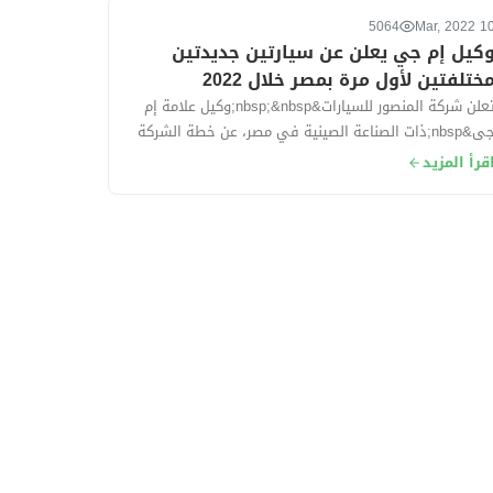
5064
10 Mar, 2
كيل إم جي يعلن عن سيارتين جديدتين
ختلفتين لأول مرة بمصر خلال 2022
تعلن شركة المنصور للسيارات&nbsp;&nbsp;وكيل علامة إم
جى&nbsp;ذات الصناعة الصينية في مصر، عن خطة الشركة
202، والتي في تكون فى مقدمتها طرح...
قرأ المزيد