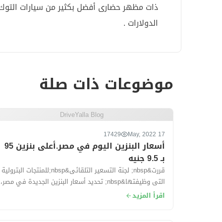
ذات مظهر حضارى أفضل بكثير من سيارات التوك ت
الدولارات .
موضوعات ذات صلة
DriveYalla Blog
17429
17 May, 2022
أسعار البنزين اليوم في مصر.أعلى بنزين 95
بـ 9.5 جنيه
قررت&nbsp; لجنة التسعير التلقائى&nbsp;للمنتجات البترولية
التى وظيفتها&nbsp; تحديد أسعار البنزين الجديدة في مصر،
وقد تهدف لجنة التسعير إلى تح...
اقرأ المزيد