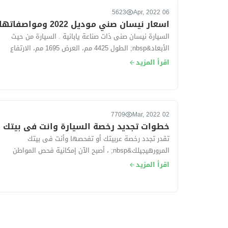
5623
06 Apr, 2022
اسعار نيسان صني موديل 2022 ومواصفاتها
السيارة نيسان صنى ذات صناعة يابانية . السيارة من حيث
الأبعاد&nbsp; الطول 4425 مم، العرض 1695 مم، الارتفاع
1500 مم، قاعدة العجلات 260...
اقرأ المزيد
7709
02 Mar, 2022
خطوات تجديد رخصة السيارة وانت فى بيتك
تقدر تجدد رخصة عربيتك أو تفحصها وأنت فى بيتك
المرورهيجيلك&nbsp; ، أصبح الآن إمكانية فحص المواطن
وعمل فحص فني شامل لسيارته و تجديد رخصته خ...
اقرأ المزيد