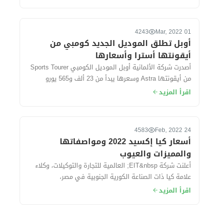
4243
01 Mar, 2022
أوبل تطلق الموديل الجديد كومبي من
أيقونتها أسترا وأسعارها
أصدرت شركة الألمانية أوبل الموديل الكومبي Sports Tourer
من أيقونتها Astra وسعرها يبدأ من 23 ألف و565 يورو
حوالي (415 ألف جنيه مصري) تقريبًا....
اقرأ المزيد
4583
24 Feb, 2022
أسعار كيا إكسيد 2022 ومواصفاتها
والمميزات والعيوب
أعلنت شركة EIT&nbsp; العالمية للتجارة والتوكيلات، وكلاء
علامة كيا ذات الصناعة الكورية الجنوبية في مصر،
عن&nbsp;أيقونتها إكسيد 2022 بقيمة 5 آ...
اقرأ المزيد