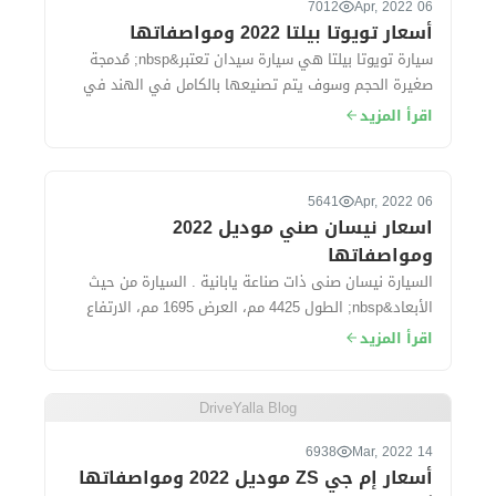
7012
06 Apr, 2022
أسعار تويوتا بيلتا 2022 ومواصفاتها
سيارة تويوتا بيلتا هي سيارة سيدان تعتبر&nbsp; مُدمجة
صغيرة الحجم وسوف يتم تصنيعها بالكامل في الهند في
مصانع شركة سوزوكى ، حيث&nbsp; تُقدم ال...
اقرأ المزيد
5641
06 Apr, 2022
اسعار نيسان صني موديل 2022
ومواصفاتها
السيارة نيسان صنى ذات صناعة يابانية . السيارة من حيث
الأبعاد&nbsp; الطول 4425 مم، العرض 1695 مم، الارتفاع
1500 مم، قاعدة العجلات 260...
اقرأ المزيد
DriveYalla Blog
6938
14 Mar, 2022
أسعار إم جي ZS موديل 2022 ومواصفاتها