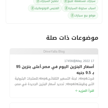
سيارات مستعملة للبيع
تصليح السيارات
3
3
اسباب سخونة السيارة
الفتيس الاوتوماتيك
2
2
موقع بيع سيارات
2
موضوعات ذات صلة
DriveYalla Blog
17456
17 May, 2022
أسعار البنزين اليوم في مصر.أعلى بنزين 95
بـ 9.5 جنيه
قررت&nbsp; لجنة التسعير التلقائى&nbsp;للمنتجات البترولية
التى وظيفتها&nbsp; تحديد أسعار البنزين الجديدة في مصر،
وقد تهدف لجنة التسعير إلى تح...
اقرأ المزيد