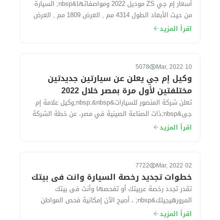
أسعار إم جي ZS موديل 2022 ومواصفاتها&nbsp; السيارة
من حيث الأبعاد الطول 4314 مم , العرض 1809 مم , العرض
1624 مم. سعة الشنطة...
اقرأ المزيد
5078
10 Mar, 2022
وكيل إم جي يعلن عن سيارتين جديدتين
مختلفتين لأول مرة بمصر خلال 2022
تعلن شركة المنصور للسيارات&nbsp;&nbsp;وكيل علامة إم
جى&nbsp;ذات الصناعة الصينية في مصر، عن خطة الشركة
في 2022، والتي في تكون فى مقدمتها طرح...
اقرأ المزيد
7722
02 Mar, 2022
خطوات تجديد رخصة السيارة وانت فى بيتك
تقدر تجدد رخصة عربيتك أو تفحصها وأنت فى بيتك
المرورهيجيلك&nbsp; ، أصبح الآن إمكانية فحص المواطن
وعمل فحص فني شامل لسيارته و تجديد رخصته خ...
اقرأ المزيد