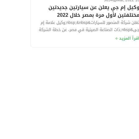
5054
10 Mar, 2
كيل إم جي يعلن عن سيارتين جديدتين
ختلفتين لأول مرة بمصر خلال 2022
تعلن شركة المنصور للسيارات&nbsp;&nbsp;وكيل علامة إم
جى&nbsp;ذات الصناعة الصينية في مصر، عن خطة الشركة
202، والتي في تكون فى مقدمتها طرح...
قرأ المزيد