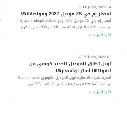
022
و
6911
14 Mar, 2022
أسعار إم جي ZS موديل 2022 ومواصفاتها
م
أسعار إم جي ZS موديل 2022 ومواصفاتها&nbsp; السيارة
من حيث الأبعاد الطول 4314 مم , العرض 1809 مم , العرض
1624 مم. سعة الشنطة...
في 2
اقرأ المزيد
ا
4226
01 Mar, 2022
أوبل تطلق الموديل الجديد كومبي من
أيقونتها أسترا وأسعارها
أصدرت شركة الألمانية أوبل الموديل الكومبي Sports Tourer
من أيقونتها Astra وسعرها يبدأ من 23 ألف و565 يورو
حوالي (415 ألف جنيه مصري) تقريبًا....
اقرأ المزيد