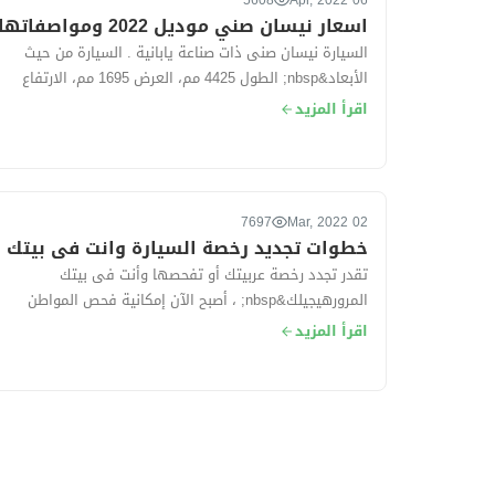
5608
06 Apr, 2022
اسعار نيسان صني موديل 2022 ومواصفاتها
السيارة نيسان صنى ذات صناعة يابانية . السيارة من حيث
الأبعاد&nbsp; الطول 4425 مم، العرض 1695 مم، الارتفاع
1500 مم، قاعدة العجلات 260...
اقرأ المزيد
7697
02 Mar, 2022
خطوات تجديد رخصة السيارة وانت فى بيتك
تقدر تجدد رخصة عربيتك أو تفحصها وأنت فى بيتك
المرورهيجيلك&nbsp; ، أصبح الآن إمكانية فحص المواطن
وعمل فحص فني شامل لسيارته و تجديد رخصته خ...
اقرأ المزيد