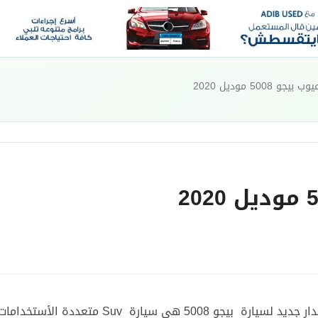
و 5008 موديل 2020
فى مصر عن اصدار جديد لسيارة بيجو 5008 هي سيارة Suv متعددة الأستخداما