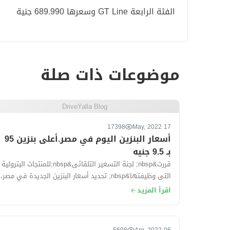
الفئة الرابعة GT Line وسعرها 689.990 جنية
موضوعات ذات صلة
DriveYalla Blog
17398
17 May, 2022
أسعار البنزين اليوم في مصر.أعلى بنزين 95
بـ 9.5 جنيه
قررت&nbsp; لجنة التسعير التلقائى&nbsp;للمنتجات البترولية
التى وظيفتها&nbsp; تحديد أسعار البنزين الجديدة في مصر،
وقد تهدف لجنة التسعير إلى تح...
اقرأ المزيد