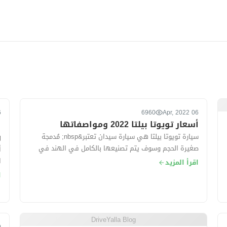
022
6960
06 Apr, 2022
أسعار تويوتا بيلتا 2022 ومواصفاتها
ا
و
سيارة تويوتا بيلتا هي سيارة سيدان تعتبر&nbsp; مُدمجة
صغيرة الحجم وسوف يتم تصنيعها بالكامل في الهند في
أ
مصانع شركة سوزوكى ، حيث&nbsp; تُقدم ال...
اقرأ المزيد
فو
ا
DriveYalla Blog