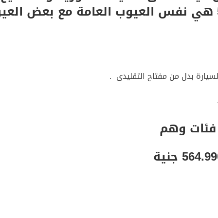
القول بأن من عيوب بيجو 5008 هي نفس العيوب العامة مع بعض ال
لسيارة بدل من مفتاح التقليدى .