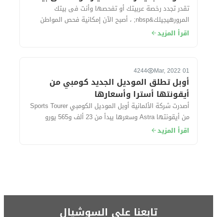
تقدر تجدد رخصة عربيتك أو تفحصها وأنت فى بيتك
المرورهيجيلك&nbsp; ، أصبح الآن إمكانية فحص المواطن
وعمل فحص فني شامل لسيارته و تجديد رخصته خ...
اقرأ المزيد
4244
01 Mar, 2022
أوبل تطلق الموديل الجديد كومبي من
أيقونتها أسترا وأسعارها
أصدرت شركة الألمانية أوبل الموديل الكومبي Sports Tourer
من أيقونتها Astra وسعرها يبدأ من 23 ألف و565 يورو
حوالي (415 ألف جنيه مصري) تقريبًا....
اقرأ المزيد
تابعنا على السوشيال