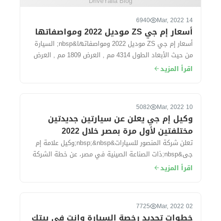
DriveYalla Blog
6940
14 Mar, 2022
أسعار إم جي ZS موديل 2022 ومواصفاتها
أسعار إم جي ZS موديل 2022 ومواصفاتها&nbsp; السيارة
من حيث الأبعاد الطول 4314 مم , العرض 1809 مم , العرض
1624 مم. سعة الشنطة...
اقرأ المزيد
5082
10 Mar, 2022
وكيل إم جي يعلن عن سيارتين جديدتين
مختلفتين لأول مرة بمصر خلال 2022
تعلن شركة المنصور للسيارات&nbsp;&nbsp;وكيل علامة إم
جى&nbsp;ذات الصناعة الصينية في مصر، عن خطة الشركة
في 2022، والتي في تكون فى مقدمتها طرح...
اقرأ المزيد
7725
02 Mar, 2022
خطوات تجديد رخصة السيارة وانت فى بيتك