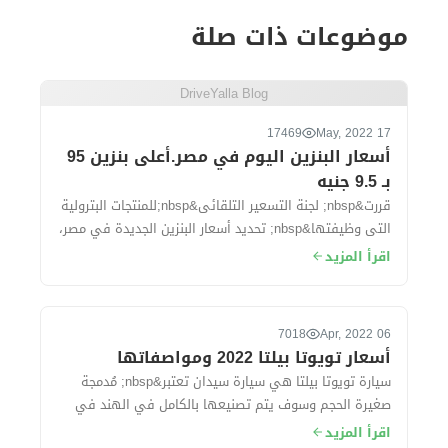
موضوعات ذات صلة
DriveYalla Blog
17469
17 May, 2022
أسعار البنزين اليوم في مصر.أعلى بنزين 95
بـ 9.5 جنيه
قررت&nbsp; لجنة التسعير التلقائى&nbsp;للمنتجات البترولية
التى وظيفتها&nbsp; تحديد أسعار البنزين الجديدة في مصر،
وقد تهدف لجنة التسعير إلى تح...
اقرأ المزيد
7018
06 Apr, 2022
أسعار تويوتا بيلتا 2022 ومواصفاتها
سيارة تويوتا بيلتا هي سيارة سيدان تعتبر&nbsp; مُدمجة
صغيرة الحجم وسوف يتم تصنيعها بالكامل في الهند في
مصانع شركة سوزوكى ، حيث&nbsp; تُقدم ال...
اقرأ المزيد