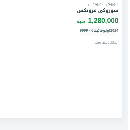
سوزوكى / فرونكس
سوزوكي فرونكس
1,280,000
جنيه
2024
اوتوماتيك
0 - 9999
القاهرة
منذ سنة