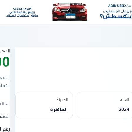
السعر 
00
السعر
التفا
السنة
المدينة
الحالة
2024
القاهرة
المش
رقم ا