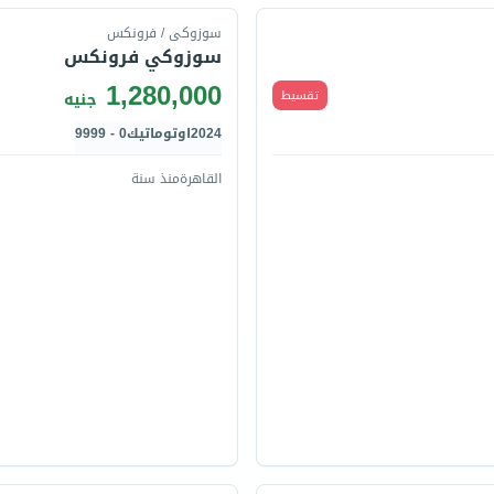
سوزوكى / فرونكس
سوزوكي فرونكس
1,280,000
تقسيط
جنيه
2024
اوتوماتيك
0 - 9999
القاهرة
منذ سنة
قارن