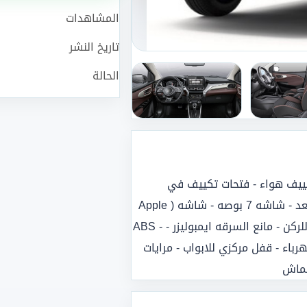
المشاهدات
تاريخ النشر
الحالة
تاح - تكييف هواء - فتحات تكييف في
المقاعد الخلفية - لون قضبان السقف فضي - قفل مركزي عن بعد - شاشه 7 بوصه - شاشه ( Apple
Care Play K Android Auto ) - كاميرا خلفية - حساسات خلفية للركن - مانع السرقه ايمبوليزر - ABS -
 بروجيكتور - مصابيح نهارية LED - زجاج كهرباء - قفل مركزي للابواب - مرايات