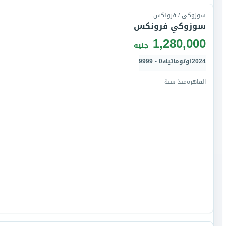
سوزوكى / فرونكس
سوزوكي فرونكس
1,280,000
جنيه
2024
اوتوماتيك
0 - 9999
القاهرة
منذ سنة