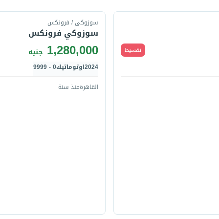
سوزوكى / فرونكس
سوزوكي فرونكس
1,280,000
تقسيط
جنيه
2024
اوتوماتيك
0 - 9999
القاهرة
منذ سنة
قارن