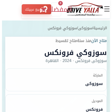
0
☰
المفضلة
★
بيع عربيتك
الرئيسية
/
سوزوكى
/
سوزوكي فرونكس
متاح الآن
منذ سنة
متاح تقسيط
سوزوكي فرونكس
سوزوكى
فرونكس
·
2024
·
القاهرة
الماركة
سوزوكى
الموديل
فرونكس