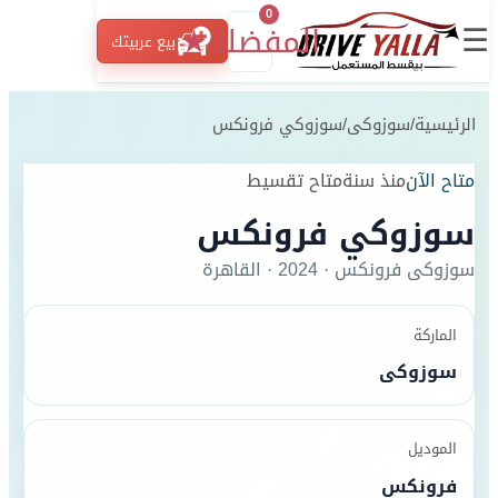
0
☰
المفضلة
★
بيع عربيتك
الرئيسية
/
سوزوكى
/
سوزوكي فرونكس
متاح الآن
منذ سنة
متاح تقسيط
سوزوكي فرونكس
سوزوكى
فرونكس
·
2024
·
القاهرة
الماركة
سوزوكى
الموديل
فرونكس